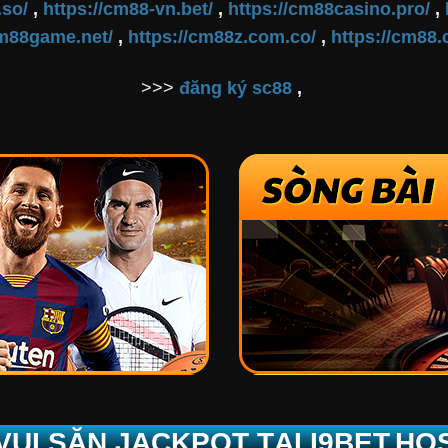
.so/
,
https://cm88-vn.bet/
,
https://cm88casino.pro/
,
cm88game.net/
,
https://cm88z.com.co/
,
https://cm88.
>>>
đăng ký sc88
,
VUI SĂN JACKPOT TẠI I9BET.HO