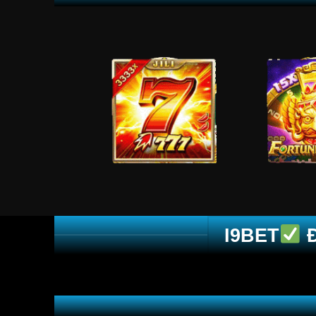
I9BET
Đ