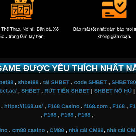
 Thể Thao, Nổ hũ, Bắn cá, Xổ
Bảo mật tốt nhất đảm bảo mọi t
Số…trong tầm tay bạn.
không gián đoạn.
GAME ĐƯỢC YÊU THÍCH NHẤT NĂ
bet88
,
shbet88
,
tải SHBET
,
code SHBET
,
SHBET80
bet.ac/
,
SHBET
,
RÚT TIỀN SHBET
|
SHBET NỔ HŨ
,
https://f168.us/
,
F168 Casino
,
f168.com
,
F168
,
F1
,
F168
,
F168
,
F168
,
ino
,
cm88 casino
,
CM88
,
nhà cái CM88
,
nhà cái CM