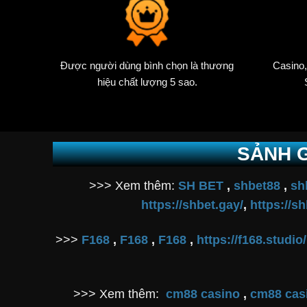
Được người dùng bình chọn là thương
Casino,
hiệu chất lượng 5 sao.
SẢNH 
>>> Xem thêm:
SH BET
,
shbet88
,
sh
https://shbet.gay/
,
https://sh
>>>
F168
,
F168
,
F168
,
https://f168.studio/
>>> Xem thêm:
cm88 casino
,
cm88 cas