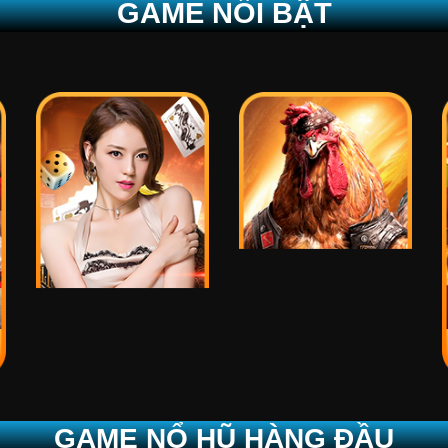
GAME NỔI BẬT
GAME NỔ HŨ HÀNG ĐẦU