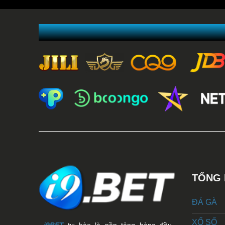
TỔNG
ĐÁ GÀ
XỔ SỐ