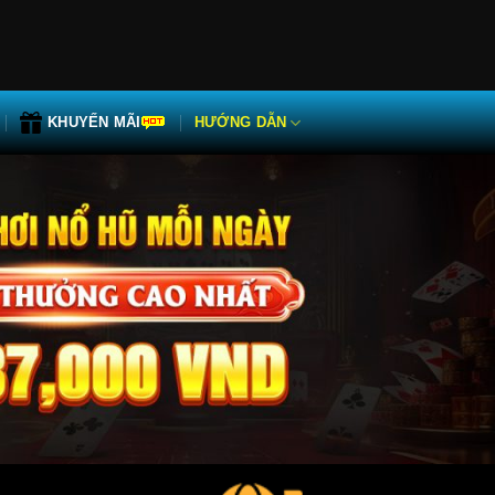
KHUYẾN MÃI
HƯỚNG DẪN