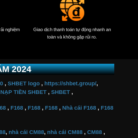
rải nghiệm
Giao dịch thanh toán tự động nhanh an
toàn và không gặp rủi ro.
M 2024
0
,
SHBET logo
,
https://shbet.group/
,
|
NẠP TIỀN SHBET
,
SHBET
,
68
,
F168
,
F168
,
F168
,
Nhà cái F168
,
F168
88
,
nhà cái CM88
,
nhà cái CM88
,
CM88
,