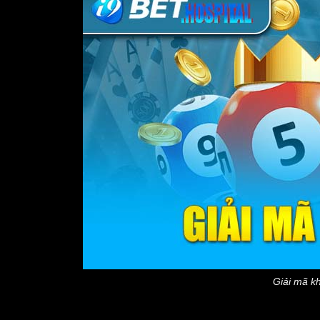
Giải mã k