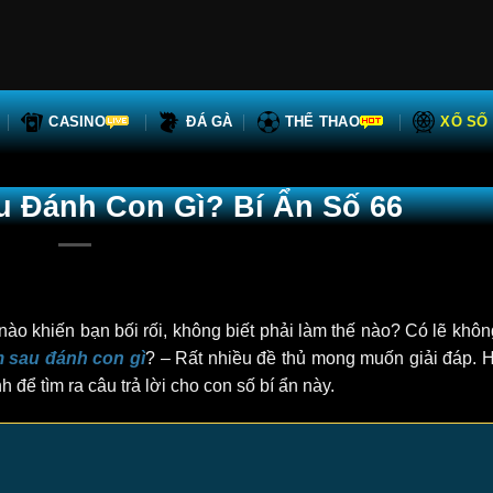
CASINO
ĐÁ GÀ
THỂ THAO
XỔ SỐ
u Đánh Con Gì? Bí Ẩn Số 66
nào khiến bạn bối rối, không biết phải làm thế nào? Có lẽ khô
 sau đánh con gì
? – Rất nhiều đề thủ mong muốn giải đáp. 
ể tìm ra câu trả lời cho con số bí ẩn này.