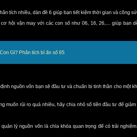
hân tích nhiều, dàn đề 6 giúp bạn tiết kiệm thời gian và công sứ
 cơ hội vận may với các con số như 06, 16, 26,… giúp bạn d
on Gì? Phân tích bí ấn số 65
 định nguồn vốn bạn sẽ đầu tư và chuẩn bị tinh thần cho một kh
ông muốn rủi ro quá nhiều, hãy chia nhỏ số tiền đầu tư để giảm
à quản lý nguồn vốn là chìa khóa quan trọng để có trải nghiệm