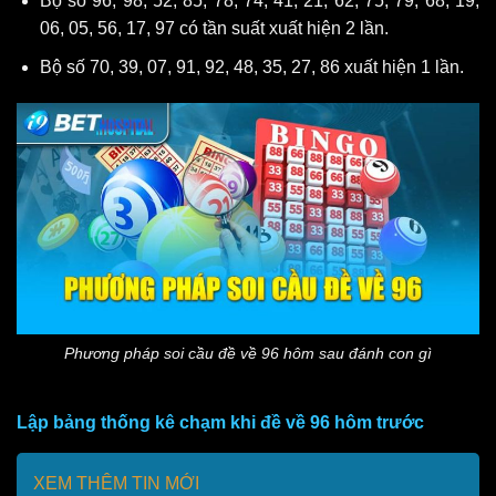
Bộ số 96, 98, 52, 85, 78, 74, 41, 21, 62, 75, 79, 68, 19,
06, 05, 56, 17, 97 có tần suất xuất hiện 2 lần.
Bộ số 70, 39, 07, 91, 92, 48, 35, 27, 86 xuất hiện 1 lần.
Phương pháp soi cầu đề về 96 hôm sau đánh con gì
Lập bảng thống kê chạm khi đề về 96 hôm trước
XEM THÊM TIN MỚI