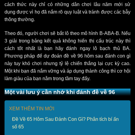
cách thức này chỉ có những dân chơi lâu năm mới sử
dụng được vì họ đã nắm rõ quy luật và tránh được các bẫy
thông thường.
Theo đó, người chơi sẽ bắt lô theo mô hình B-ABA-B. Nếu
3 giải trong bảng kết quả không hiển thị cấu trúc này thì
cách tốt nhất là bạn hãy đánh ngay lô bạch thủ BA.
Phương pháp để dự đoán đề về 96 hôm sau đánh con gì
này tuy khó chơi nhưng tỷ lệ chiến thắng lại cực kỳ cao.
Một khi bạn đã nắm vững và áp dụng thành công thì cơ hội
làm giàu của bạn nằm trong tầm tay đấy.
Một vài lưu ý cần nhớ khi đánh đề về 96
XEM THÊM TIN MỚI
Đề Về 65 Hôm Sau Đánh Con Gì? Phân tích bí ấn
số 65