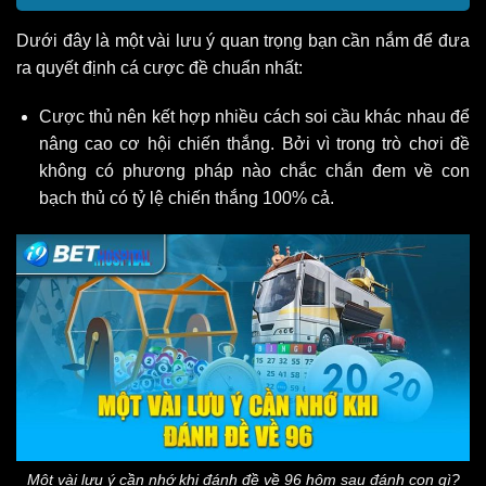
Dưới đây là một vài lưu ý quan trọng bạn cần nắm để đưa
ra quyết định cá cược đề chuẩn nhất:
Cược thủ nên kết hợp nhiều cách soi cầu khác nhau để
nâng cao cơ hội chiến thắng. Bởi vì trong trò chơi đề
không có phương pháp nào chắc chắn đem về con
bạch thủ có tỷ lệ chiến thắng 100% cả.
Một vài lưu ý cần nhớ khi đánh đề về 96 hôm sau đánh con gì?