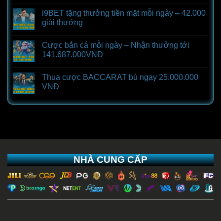
i9BET tặng thưởng tiền mặt mỗi ngày – 42.000
giải thưởng
Cược bắn cá mỗi ngày – Nhận thưởng tới
141.687.000VNĐ
Thua cược BACCARAT bù ngay 25.000.000
VNĐ
NHÀ CUNG CẤP