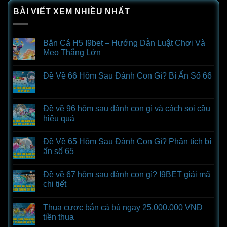
BÀI VIẾT XEM NHIỀU NHẤT
Bắn Cá H5 I9bet – Hướng Dẫn Luật Chơi Và
Mẹo Thắng Lớn
Đề Về 66 Hôm Sau Đánh Con Gì? Bí Ẩn Số 66
Đề về 96 hôm sau đánh con gì và cách soi cầu
hiệu quả
Đề Về 65 Hôm Sau Đánh Con Gì? Phân tích bí
ấn số 65
Đề về 67 hôm sau đánh con gì? I9BET giải mã
chi tiết
Thua cược bắn cá bù ngay 25.000.000 VNĐ
tiền thua