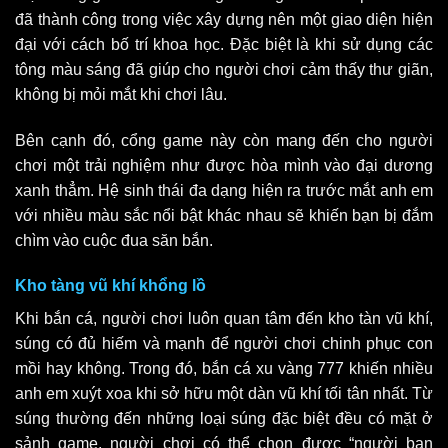
đã thành công trong việc xây dựng nên một giao diện hiện
đại với cách bố trí khoa học. Đặc biệt là khi sử dụng các
tông màu sáng đã giúp cho người chơi cảm thấy thư giãn,
không bị mỏi mắt khi chơi lâu.
Bên cạnh đó, cổng game này còn mang đến cho người
chơi một trải nghiệm như được hòa mình vào đại dương
xanh thẳm. Hệ sinh thái đa dạng hiện ra trước mắt anh em
với nhiều màu sắc nổi bật khác nhau sẽ khiến bạn bị đắm
chìm vào cuộc đua săn bắn.
Kho tàng vũ khí khổng lồ
Khi bắn cá, người chơi luôn quan tâm đến kho tàn vũ khí,
súng có đủ hiếm và mạnh để người chơi chinh phục con
mồi hay không. Trong đó,
bắn cá xu vàng 777
khiến nhiều
anh em xuýt xoa khi sở hữu một dàn vũ khí tối tân nhất. Từ
súng thường đến những loại súng đặc biệt đều có mặt ở
sảnh game, người chơi có thể chọn được “người bạn