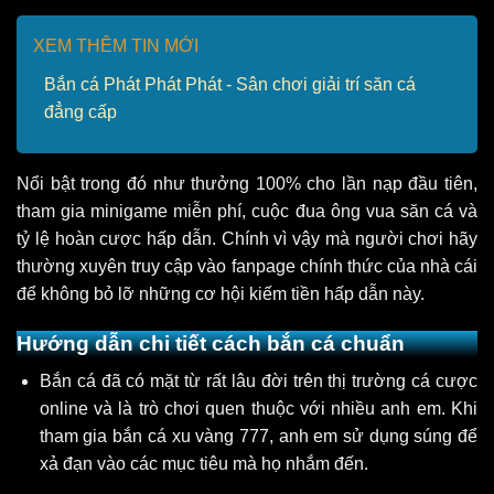
XEM THÊM TIN MỚI
Bắn cá Phát Phát Phát - Sân chơi giải trí săn cá
đẳng cấp
Nổi bật trong đó như thưởng 100% cho lần nạp đầu tiên,
tham gia minigame miễn phí, cuộc đua ông vua săn cá và
tỷ lệ hoàn cược hấp dẫn. Chính vì vậy mà người chơi hãy
thường xuyên truy cập vào fanpage chính thức của nhà cái
để không bỏ lỡ những cơ hội kiếm tiền hấp dẫn này.
Hướng dẫn chi tiết cách bắn cá chuẩn
Bắn cá đã có mặt từ rất lâu đời trên thị trường cá cược
online và là trò chơi quen thuộc với nhiều anh em.
Khi
tham gia
bắn cá xu vàng 777
, anh em sử dụng súng để
xả đạn vào các mục tiêu mà họ nhắm đến.