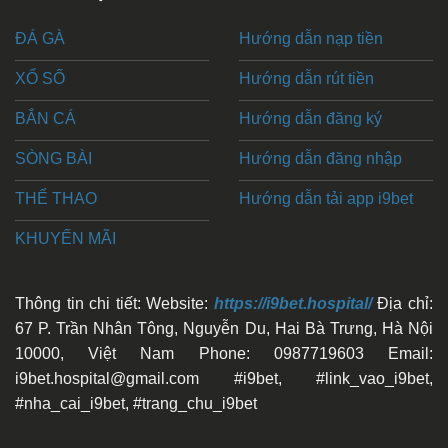
ĐÁ GÀ
Hướng dẫn nạp tiền
XỔ SỐ
Hướng dẫn rút tiền
BẮN CÁ
Hướng dẫn đăng ký
SÒNG BÀI
Hướng dẫn đăng nhập
THỂ THAO
Hướng dẫn tải app i9bet
KHUYẾN MÃI
Thông tin chi tiết: Website:
https://i9bet.hospital/
Địa chỉ:
67 P. Trần Nhân Tông, Nguyễn Du, Hai Bà Trưng, Hà Nội
10000, Việt Nam Phone: 0987719603 Email:
i9bet.hospital@gmail.com
#i9bet, #link_vao_i9bet,
#nha_cai_i9bet, #trang_chu_i9bet